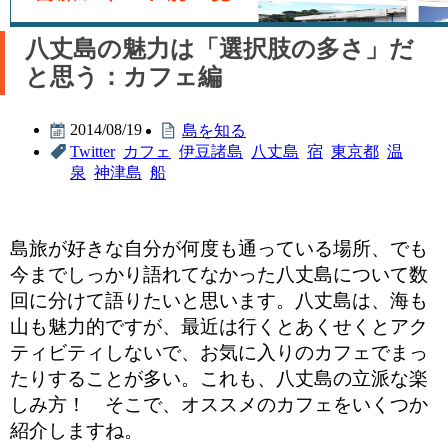
八丈島の魅力は「選択肢の多さ」だ
と思う：カフェ編
2014/08/19
島を知る
Twitter
カフェ
伊豆諸島
八丈島
宿
東京都
温
泉
神津島
船
島旅が好きな自分が何度も通っている場所、でも
今までしっかり語れてなかった八丈島について数
回に分けて語りたいと思います。八丈島は、海も
山も魅力的ですが、最近は行くとあくせくとアク
ティビティしないで、お気に入りのカフェでまっ
たりすることが多い。これも、八丈島の立派な楽
しみ方！ そこで、オススメのカフェをいくつか
紹介しますね。