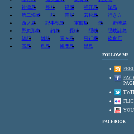
神津島
祭り
福岡
福江島
端島
第二海堡
船
芸能
若松島
行き方
西ノ島
記事執筆
軍艦島
酒
野崎島
野忽那島
釣島
長崎
隠岐
隠岐諸島
雑記
雑誌
青ヶ島
飛行機
飲食店
高島
鳥島
鳩間島
黒島
FOLLOW ME
FEE
FAC
PAG
TWI
FLI
YOU
FACEBOOK