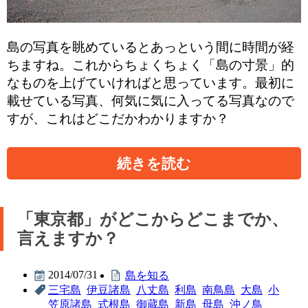
島の写真を眺めているとあっという間に時間が経
ちますね。これからちょくちょく「島の寸景」的
なものを上げていければと思っています。最初に
載せている写真、何気に気に入ってる写真なので
すが、これはどこだかわかりますか？
続きを読む
「東京都」がどこからどこまでか、
言えますか？
2014/07/31
島を知る
三宅島
伊豆諸島
八丈島
利島
南鳥島
大島
小
笠原諸島
式根島
御蔵島
新島
母島
沖ノ鳥