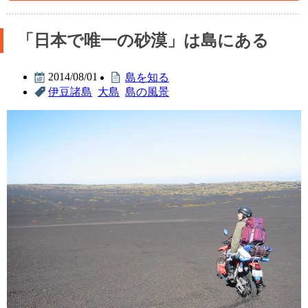
「日本で唯一の砂漠」は島にある
2014/08/01
島を知る
伊豆諸島
大島
島の風景