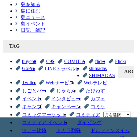
島を知る
島に住む
島ニュース
島イベント
日記・雑記
TAG
buycott
C95
COMITIA
flickr
Flickr
GoPro
shimadas
LINEトラベルjp
ARC
SHIMADAS
Twitter
Webサービス
Webテレビ
しごとバー
じゃらん
たびねす
イベント
インタビュー
カフェ
キャンプ
キャンペーン
コミケ
コミックマーケット
コミティア
コミティア イベント
ダイビング
ツアー比較
トカラ列島
ドルフィンスイム