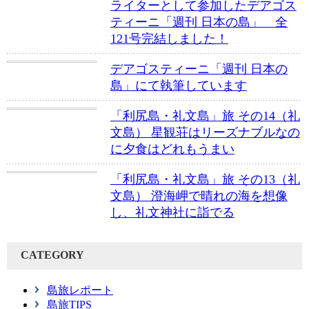
ライターとして参加したデアゴス
ティーニ「週刊 日本の島」 全
121号完結しました！
デアゴスティーニ「週刊 日本の
島」にて執筆しています
「利尻島・礼文島」旅 その14（礼
文島） 星観荘はリーズナブルなの
に夕食はどれもうまい
「利尻島・礼文島」旅 その13（礼
文島） 澄海岬で晴れの海を想像
し、礼文神社に詣でる
CATEGORY
島旅レポート
島旅TIPS