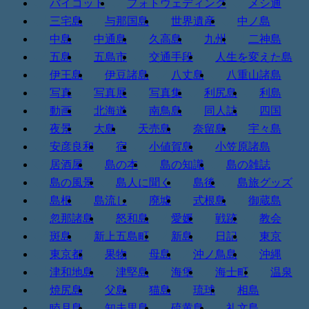
バイコット
フォトウェディング
メシ通
三宅島
与那国島
世界遺産
中ノ島
中島
中通島
久高島
九州
二神島
五島
五島市
交通手段
人生を変えた島
伊王島
伊豆諸島
八丈島
八重山諸島
写真
写真展
写真集
利尻島
利島
動画
北海道
南鳥島
同人誌
四国
夜景
大島
天売島
奈留島
宇々島
安彦良和
宿
小値賀島
小笠原諸島
居酒屋
島の本
島の知識
島の雑誌
島の風景
島人に聞く
島後
島旅グッズ
島根
島流し
廃墟
式根島
御蔵島
忽那諸島
怒和島
愛媛
戦跡
教会
斑島
新上五島町
新島
日記
東京
東京都
果物
母島
沖ノ鳥島
沖縄
津和地島
津堅島
海堡
海士町
温泉
焼尻島
父島
猫島
琉球
相島
睦月島
知夫里島
硫黄島
礼文島